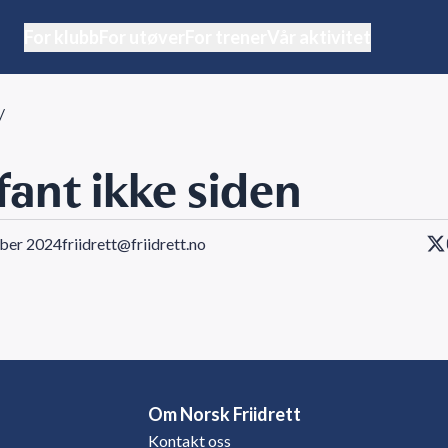
For klubb
For utøver
For trener
Vår aktivitet
/
 fant ikke siden
ober 2024
friidrett@friidrett.no
Om Norsk Friidrett
Kontakt oss