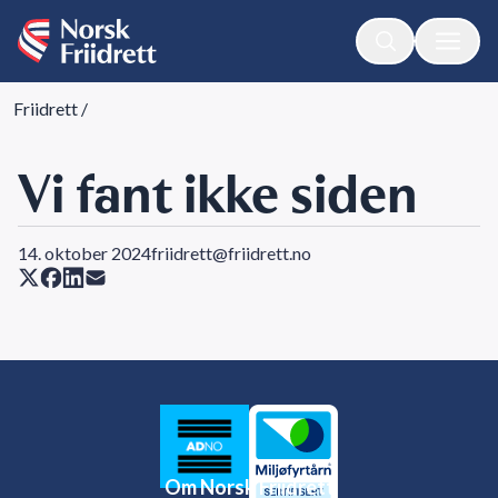
Friidrett
/
Vi fant ikke siden
14. oktober 2024
friidrett@friidrett.no
Om Norsk Friidrett