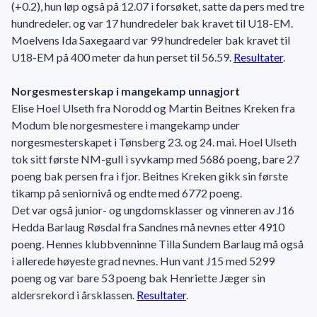
(+0.2), hun løp også på 12.07 i forsøket, satte da pers med tre
hundredeler. og var 17 hundredeler bak kravet til U18-EM.
Moelvens Ida Saxegaard var 99 hundredeler bak kravet til
U18-EM på 400 meter da hun perset til 56.59.
Resultater
.
Norgesmesterskap i mangekamp unnagjort
Elise Hoel Ulseth fra Norodd og Martin Beitnes Kreken fra
Modum ble norgesmestere i mangekamp under
norgesmesterskapet i Tønsberg 23. og 24. mai. Hoel Ulseth
tok sitt første NM-gull i syvkamp med 5686 poeng, bare 27
poeng bak persen fra i fjor. Beitnes Kreken gikk sin første
tikamp på seniornivå og endte med 6772 poeng.
Det var også junior- og ungdomsklasser og vinneren av J16
Hedda Barlaug Røsdal fra Sandnes må nevnes etter 4910
poeng. Hennes klubbvenninne Tilla Sundem Barlaug må også
i allerede høyeste grad nevnes. Hun vant J15 med 5299
poeng og var bare 53 poeng bak Henriette Jæger sin
aldersrekord i årsklassen.
Resultater
.