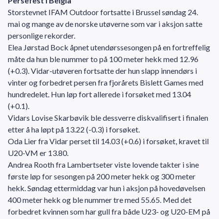
Persefest i Belgia
Storstevnet IFAM Outdoor fortsatte i Brussel søndag 24.
mai og mange av de norske utøverne som var i aksjon satte
personlige rekorder.
Elea Jørstad Bock åpnet utendørssesongen på en fortreffelig
måte da hun ble nummer to på 100 meter hekk med 12.96
(+0.3). Vidar-utøveren fortsatte der hun slapp innendørs i
vinter og forbedret persen fra fjorårets Bislett Games med
hundredelet. Hun løp fort allerede i forsøket med 13.04
(+0.1).
Vidars Lovise Skarbøvik ble dessverre diskvalifisert i finalen
etter å ha løpt på 13.22 (-0.3) i forsøket.
Oda Lier fra Vidar perset til 14.03 (+0.6) i forsøket, kravet til
U20-VM er 13.80.
Andrea Rooth fra Lambertseter viste lovende takter i sine
første løp for sesongen på 200 meter hekk og 300 meter
hekk. Søndag ettermiddag var hun i aksjon på hovedøvelsen
400 meter hekk og ble nummer tre med 55.65. Med det
forbedret kvinnen som har gull fra både U23- og U20-EM på