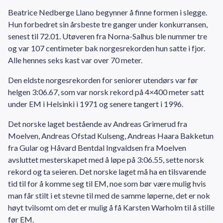
Beatrice Nedberge Llano begynner å finne formen i slegge.
Hun forbedret sin årsbeste tre ganger under konkurransen,
senest til 72.01. Utøveren fra Norna-Salhus ble nummer tre
og var 107 centimeter bak norgesrekorden hun satte i fjor.
Alle hennes seks kast var over 70 meter.
Den eldste norgesrekorden for seniorer utendørs var før
helgen 3:06.67, som var norsk rekord på 4×400 meter satt
under EM i Helsinki i 1971 og senere tangert i 1996.
Det norske laget bestående av Andreas Grimerud fra
Moelven, Andreas Ofstad Kulseng, Andreas Haara Bakketun
fra Gular og Håvard Bentdal Ingvaldsen fra Moelven
avsluttet mesterskapet med å løpe på 3:06.55, sette norsk
rekord og ta seieren. Det norske laget må ha en tilsvarende
tid til for å komme seg til EM, noe som bør være mulig hvis
man får stilt i et stevne til med de samme løperne, det er nok
høyt tvilsomt om det er mulig å få Karsten Warholm til å stille
før EM.