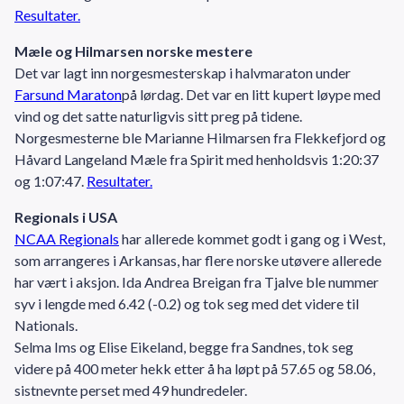
Resultater.
Mæle og Hilmarsen norske mestere
Det var lagt inn norgesmesterskap i halvmaraton under
Farsund Maraton
på lørdag. Det var en litt kupert løype med
vind og det satte naturligvis sitt preg på tidene.
Norgesmesterne ble Marianne Hilmarsen fra Flekkefjord og
Håvard Langeland Mæle fra Spirit med henholdsvis 1:20:37
og 1:07:47.
Resultater.
Regionals i USA
NCAA Regionals
har allerede kommet godt i gang og i West,
som arrangeres i Arkansas, har flere norske utøvere allerede
har vært i aksjon. Ida Andrea Breigan fra Tjalve ble nummer
syv i lengde med 6.42 (-0.2) og tok seg med det videre til
Nationals.
Selma Ims og Elise Eikeland, begge fra Sandnes, tok seg
videre på 400 meter hekk etter å ha løpt på 57.65 og 58.06,
sistnevnte perset med 49 hundredeler.