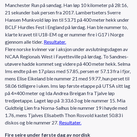
Manchester Run på søndag. Han løp 10 kilometer på 28:16,
21 sekunder bak persen fra 2017. Lambertseters Sverre
Hansen Munkvold løp inn til 53.71 på 400 meter hekk under
BCLF Hurdles Fest i England på lørdag. Han ble nummer to,
klarte kravet til U18-EM og er nummer fire i G17 i Norge
gjennom alle tider.
Resultater.
Flere norske kvinner var i aksjon under avslutningsdagen av
NCAA Regionals West i Fayetteville på lørdag. To Sandnes-
utøvere hadde kommet seg videre på 400 meter hekk. Selma
Ims endte på en 17.plass med 57.85, persen er 57.13 fra i fjor,
mens Elise Eikeland ble nummer 21 med 59.77, hun perset til
58.06 tidligere i uken. Ims løp første etappe på UTSA sitt lag
på 4×400 meter og Ida Andrea Breigan fra Tjalve løp
tredjeetappe. Laget løp på 3:33.63 og ble nummer 15. Mia
Guldteig Lien fra Norna-Salhus ble nummer 19 i høyde med
1.76, mens Tjalves Elisabeth Thon Rosvold kastet 50.83 i
diskos og ble nummer 27.
Resultater.
Fire seire under første dag av nordisk