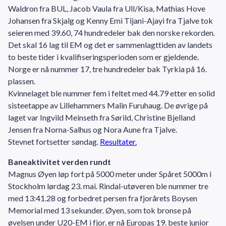
Waldron fra BUL, Jacob Vaula fra Ull/Kisa, Mathias Hove
Johansen fra Skjalg og Kenny Emi Tijani-Ajayi fra Tjalve tok
seieren med 39.60, 74 hundredeler bak den norske rekorden.
Det skal 16 lag til EM og det er sammenlagttiden av landets
to beste tider i kvalifiseringsperioden som er gjeldende.
Norge er nå nummer 17, tre hundredeler bak Tyrkia på 16.
plassen.
Kvinnelaget ble nummer fem i feltet med 44.79 etter en solid
sisteetappe av Lillehammers Malin Furuhaug. De øvrige på
laget var Ingvild Meinseth fra Sørild, Christine Bjelland
Jensen fra Norna-Salhus og Nora Aune fra Tjalve.
Stevnet fortsetter søndag.
Resultater.
Baneaktivitet verden rundt
Magnus Øyen løp fort på 5000 meter under Spåret 5000m i
Stockholm lørdag 23. mai. Rindal-utøveren ble nummer tre
med 13:41.28 og forbedret persen fra fjorårets Boysen
Memorial med 13 sekunder. Øyen, som tok bronse på
øvelsen under U20-EM i fjor, er nå Europas 19. beste junior