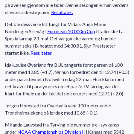
på øvelsen gjennom alle tider. Denne sesongen er han verdens
ellevte raskeste junior.
Resultater.
Det ble dessverre litt tungt for Vidars Anna Marie
Nordengen Sirevåg i
European 10 000m Cup
i italienske La
Spezia lørdag 23. mai. Det var ganske varmt og hun ble
nummer seks i B-heatet med 34:30.81. Sjur Prestsæter
startet ikke.
Resultater.
Ida-Louise Øverland fra BUL tangerte først persen på 100
meter med 12.85 (+1.7), før hun forbedret den til 12.74 (+0.5)
under parastevnet i Notwill fredag 22. mai. Hun klarte med
det kravet til paralympics om et par år. På lørdag var det
klart for finale og der ble det nok en pers med 12.71 (+2.0).
Jørgen Homstad fra Overhalla vant 100 meter under
Trondheimslekene på lørdag med 10.65 (-0.1).
Miranda Lauvstad fra Tyrving ble nummer tre i syvkamp
under
NCAA Championships Division II
i Kansas med 5542