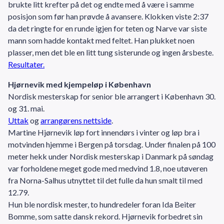
brukte litt krefter på det og endte med å være i samme
posisjon som før han prøvde å avansere. Klokken viste 2:37
da det ringte for en runde igjen for teten og Narve var siste
mann som hadde kontakt med feltet. Han plukket noen
plasser, men det ble en litt tung sisterunde og ingen årsbeste.
Resultater.
Hjørnevik med kjempeløp i København
Nordisk mesterskap for senior ble arrangert i København 30.
og 31. mai.
Uttak
og
arrangørens nettside
.
Martine Hjørnevik løp fort innendørs i vinter og løp bra i
motvinden hjemme i Bergen på torsdag. Under finalen på 100
meter hekk under Nordisk mesterskap i Danmark på søndag
var forholdene meget gode med medvind 1.8, noe utøveren
fra Norna-Salhus utnyttet til det fulle da hun smalt til med
12.79.
Hun ble nordisk mester, to hundredeler foran Ida Beiter
Bomme, som satte dansk rekord. Hjørnevik forbedret sin