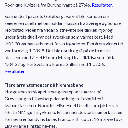
Rodrique Kwizera fra Burundi vant på 27:46.
Resultater.
Som under fjorårets Göteborgsvarvet ble kampen om
seieren en duell mellom Suldan Hassan fra Sverige og Sondre
Nordstad Moen fra Vidar. Sistnevnte ble disket i fjor og
under årets duell var det svensken som var raskest. Med
1:03:30 var han sekundet foran trønderen. Fjorårets vinnertid
var forøvrig 1:03:39. Det ble norsk også på de to neste
plassene med Zerei Kbrom Mezngi fra Ull/Kisa som fikk
1:04:37 og Per Svela fra Norna-Salhus med 1:07:06.
Resultater.
Flere arrangementer på hjemmebane
Norgesmesterskapet i mangekamp arrangeres på
Greveskogen i Tønsberg denne helgen. Favoritten i
kvinneklassen er Norodds Elise Hoel Ulseth som jakter sitt
første NM-gull i syvkamp. En spennende start i juniorklassen
for menn er Sandvins Lucas Francois Bricot, i J16 må Vestbys
Lisa-Marie Finstad nevnes.