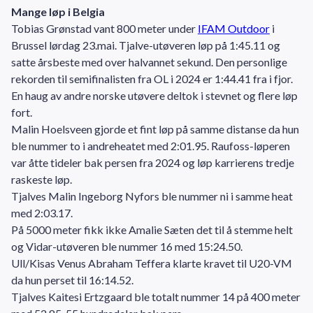
Mange løp i Belgia
Tobias Grønstad vant 800 meter under
IFAM Outdoor
i
Brussel lørdag 23.mai. Tjalve-utøveren løp på 1:45.11 og
satte årsbeste med over halvannet sekund. Den personlige
rekorden til semifinalisten fra OL i 2024 er 1:44.41 fra i fjor.
En haug av andre norske utøvere deltok i stevnet og flere løp
fort.
Malin Hoelsveen gjorde et fint løp på samme distanse da hun
ble nummer to i andreheatet med 2:01.95. Raufoss-løperen
var åtte tideler bak persen fra 2024 og løp karrierens tredje
raskeste løp.
Tjalves Malin Ingeborg Nyfors ble nummer ni i samme heat
med 2:03.17.
På 5000 meter fikk ikke Amalie Sæten det til å stemme helt
og Vidar-utøveren ble nummer 16 med 15:24.50.
Ull/Kisas Venus Abraham Teffera klarte kravet til U20-VM
da hun perset til 16:14.52.
Tjalves Kaitesi Ertzgaard ble totalt nummer 14 på 400 meter