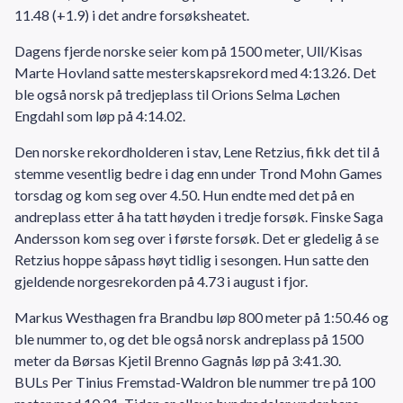
11.48 (+1.9) i det andre forsøksheatet.
Dagens fjerde norske seier kom på 1500 meter, Ull/Kisas
Marte Hovland satte mesterskapsrekord med 4:13.26. Det
ble også norsk på tredjeplass til Orions Selma Løchen
Engdahl som løp på 4:14.02.
Den norske rekordholderen i stav, Lene Retzius, fikk det til å
stemme vesentlig bedre i dag enn under Trond Mohn Games
torsdag og kom seg over 4.50. Hun endte med det på en
andreplass etter å ha tatt høyden i tredje forsøk. Finske Saga
Andersson kom seg over i første forsøk. Det er gledelig å se
Retzius hoppe såpass høyt tidlig i sesongen. Hun satte den
gjeldende norgesrekorden på 4.73 i august i fjor.
Markus Westhagen fra Brandbu løp 800 meter på 1:50.46 og
ble nummer to, og det ble også norsk andreplass på 1500
meter da Børsas Kjetil Brenno Gagnås løp på 3:41.30.
BULs Per Tinius Fremstad-Waldron ble nummer tre på 100