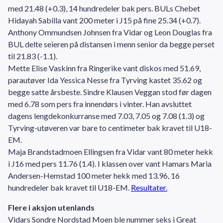
med 21.48 (+0.3), 14 hundredeler bak pers. BULs Chebet
Hidayah Sabilla vant 200 meter i J15 på fine 25.34 (+0.7).
Anthony Ommundsen Johnsen fra Vidar og Leon Douglas fra
BUL delte seieren på distansen i menn senior da begge perset
til 21.83 (-1.1).
Mette Elise Vaskinn fra Ringerike vant diskos med 51.69,
parautøver Ida Yessica Nesse fra Tyrving kastet 35.62 og
begge satte årsbeste. Sindre Klausen Veggan stod før dagen
med 6.78 som pers fra innendørs i vinter. Han avsluttet
dagens lengdekonkurranse med 7.03, 7.05 og 7.08 (1.3) og
Tyrving-utøveren var bare to centimeter bak kravet til U18-
EM.
Maja Brandstadmoen Ellingsen fra Vidar vant 80 meter hekk
i J16 med pers 11.76 (1.4). I klassen over vant Hamars Maria
Andersen-Hemstad 100 meter hekk med 13.96, 16
hundredeler bak kravet til U18-EM.
Resultater.
Flere i aksjon utenlands
Vidars Sondre Nordstad Moen ble nummer seks i Great