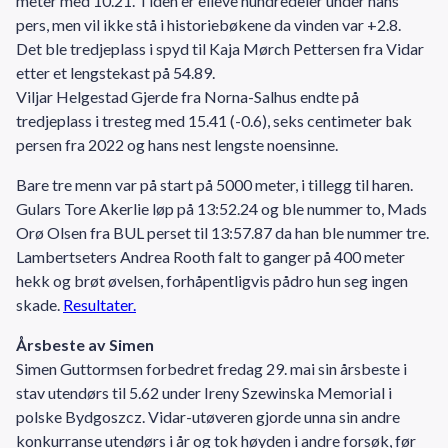
meter med 10.21. Tiden er elleve hundredeler under hans
pers, men vil ikke stå i historiebøkene da vinden var +2.8.
Det ble tredjeplass i spyd til Kaja Mørch Pettersen fra Vidar
etter et lengstekast på 54.89.
Viljar Helgestad Gjerde fra Norna-Salhus endte på
tredjeplass i tresteg med 15.41 (-0.6), seks centimeter bak
persen fra 2022 og hans nest lengste noensinne.
Bare tre menn var på start på 5000 meter, i tillegg til haren.
Gulars Tore Akerlie løp på 13:52.24 og ble nummer to, Mads
Orø Olsen fra BUL perset til 13:57.87 da han ble nummer tre.
Lambertseters Andrea Rooth falt to ganger på 400 meter
hekk og brøt øvelsen, forhåpentligvis pådro hun seg ingen
skade.
Resultater.
Årsbeste av Simen
Simen Guttormsen forbedret fredag 29. mai sin årsbeste i
stav utendørs til 5.62 under Ireny Szewinska Memorial i
polske Bydgoszcz. Vidar-utøveren gjorde unna sin andre
konkurranse utendørs i år og tok høyden i andre forsøk, før