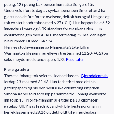
poeng, 129 poeng bak persen hun satte tidligere i år.
Underveis i første dag av syvkampen, noen timer etter å ha
gjort unna de fire første øvelsene, deltok hun også i lengde og
tok en sterk andreplass med 6.27 (-0.1). Hun hoppet hele 6.52
innendørs i mars og 6.39 utendørs for tre uker siden. Hun
avsluttet helgen med 4×400 meter fredag 22. mai der laget
ble nummer 14 med 3:47.24.
Hennes studievenninne på Minnesota State, Lillian
Washington ble nummer elleve i tresteg med 12.20 (+0.2) og
seks i høyde med utendøspers 1.72.
Resultater.
Flere gateløp
Therese Johaug tok seieren i kvinneklassen i
Bjørndalenmila
lørdag 23. mai med 32:43. Hun forbedret med det sin
gateløpspers og slo den sveitsiske orienteringsstjernen
Simona Aebersold som løp på samme tid. Johaug avanserte
inn topp 15 i Norge gjennom alle tider på 10 kilometer
gateløp. Ull/Kisas Fredrik Sandvik ble beste nordmann i
herreklassen med 28:26 og det holdt til en fjerdeplass.