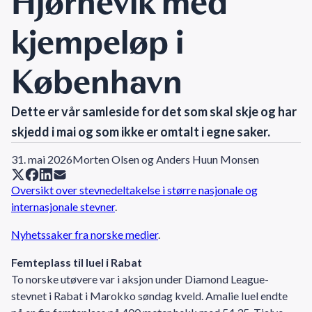
Hjørnevik med
kjempeløp i
København
Dette er vår samleside for det som skal skje og har
skjedd i mai og som ikke er omtalt i egne saker.
31. mai 2026
Morten Olsen og Anders Huun Monsen
Oversikt over stevnedeltakelse i større nasjonale og
internasjonale stevner
.
Nyhetssaker fra norske medier
.
Femteplass til Iuel i Rabat
To norske utøvere var i aksjon under Diamond League-
stevnet i Rabat i Marokko søndag kveld. Amalie Iuel endte