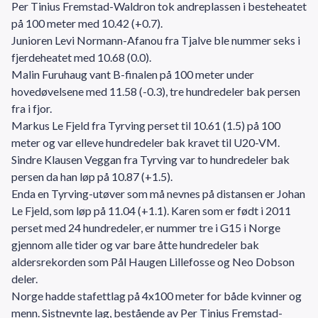
Per Tinius Fremstad-Waldron tok andreplassen i besteheatet
på 100 meter med 10.42 (+0.7).
Junioren Levi Normann-Afanou fra Tjalve ble nummer seks i
fjerdeheatet med 10.68 (0.0).
Malin Furuhaug vant B-finalen på 100 meter under
hovedøvelsene med 11.58 (-0.3), tre hundredeler bak persen
fra i fjor.
Markus Le Fjeld fra Tyrving perset til 10.61 (1.5) på 100
meter og var elleve hundredeler bak kravet til U20-VM.
Sindre Klausen Veggan fra Tyrving var to hundredeler bak
persen da han løp på 10.87 (+1.5).
Enda en Tyrving-utøver som må nevnes på distansen er Johan
Le Fjeld, som løp på 11.04 (+1.1). Karen som er født i 2011
perset med 24 hundredeler, er nummer tre i G15 i Norge
gjennom alle tider og var bare åtte hundredeler bak
aldersrekorden som Pål Haugen Lillefosse og Neo Dobson
deler.
Norge hadde stafettlag på 4x100 meter for både kvinner og
menn. Sistnevnte lag, bestående av Per Tinius Fremstad-