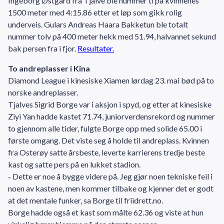
Ingeborg Østgård fra Tjalve ble nummer ti på kvinnenes
1500 meter med 4:15.86 etter et løp som gikk rolig
underveis. Gulars Andreas Haara Bakketun ble totalt
nummer tolv på 400 meter hekk med 51.94, halvannet sekund
bak persen fra i fjor.
Resultater.
To andreplasser i Kina
Diamond League i kinesiske Xiamen lørdag 23. mai bød på to
norske andreplasser.
Tjalves Sigrid Borge var i aksjon i spyd, og etter at kinesiske
Ziyi Yan hadde kastet 71.74, juniorverdensrekord og nummer
to gjennom alle tider, fulgte Borge opp med solide 65.00 i
første omgang. Det viste seg å holde til andreplass. Kvinnen
fra Osterøy satte årsbeste, leverte karrierens tredje beste
kast og satte pers på en lukket stadion.
- Dette er noe å bygge videre på. Jeg gjør noen tekniske feil i
noen av kastene, men kommer tilbake og kjenner det er godt
at det mentale funker, sa Borge til friidrett.no.
Borge hadde også et kast som målte 62.36 og viste at hun