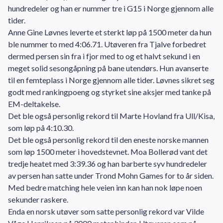
hundredeler og han er nummer tre i G15 i Norge gjennom alle
tider.
Anne Gine Løvnes leverte et sterkt løp på 1500 meter da hun
ble nummer to med 4:06.71. Utøveren fra Tjalve forbedret
dermed persen sin fra i fjor med to og et halvt sekund i en
meget solid sesongåpning på bane utendørs. Hun avanserte
til en femteplass i Norge gjennom alle tider. Løvnes sikret seg
godt med rankingpoeng og styrket sine aksjer med tanke på
EM-deltakelse.
Det ble også personlig rekord til Marte Hovland fra Ull/Kisa,
som løp på 4:10.30.
Det ble også personlig rekord til den eneste norske mannen
som løp 1500 meter i hovedstevnet. Moa Bollerød vant det
tredje heatet med 3:39.36 og han barberte syv hundredeler
av persen han satte under Trond Mohn Games for to år siden.
Med bedre matching hele veien inn kan han nok løpe noen
sekunder raskere.
Enda en norsk utøver som satte personlig rekord var Vilde