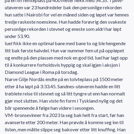
på en fin femteplass på 400 meter hekk med 54.35. Tjalve-
utøveren var 23 hundredeler bak den personlige rekorden
hun satte i Nairobi for vel en måned siden og løpet var hennes
tredje raskeste noensinne. Hun hadde forøvrig den svakeste
personlige rekorden i stevnet og eneste som aldri har løpt
under 53.90.
Iuel fikk ikke en optimal bane med bane to og ble hengende
litt bak første halvdel. Hun var nummer fem ut på oppløpet
og endte på den plassen med nok en god tid. Iuel har lagt opp
til å konkurrere forholdsvis hyppig og skal igjen i aksjon i
Diamond League i Roma på torsdag.
Narve Gilje Nordås endte på en tolvteplass på 1500 meter
etter å ha løpt på 3:33.45. Sandnes-utøveren hadde en litt
trøblete reise til stevnet og så litt tyngre ut enn han normalt
gjør mot slutten. Han viste fin form i Tyskland nylig og det
blir spennende å følge han videre i sesongen.
VM-bronsevinner fra 2023 la seg bak helt fra start, før han
avanserte etter 200 meter. Han prøvde å komme seg inn til
listen, men måtte slippe seg bakover etter litt knuffing. Han