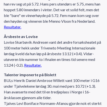
han rev seg ut på 5.72. Hans pers utendørs er 5.75, mens han
hoppet 5.80 innendørs i vinter. Det var et solid felt, men det
ble "bare" en vinnerhøyde på 5.72. Fem mann kom seg over
den høyden og vinneren ble Menno Vloon fra Nederland.
Resultater.
Årsbeste av Lovise
Lovise Skarbøvik Andresen vant det andre forsøksheatet på
100 meter hekk under Triveneto Meeting Internazionale
lørdag kveld da hun løp på årsbeste 13.12 (+0.4). Vidar-
utøveren ble nummer to i finalen en times tid senere med
13.24 (-0.2).
Resultater.
Talenter imponerte på Bislett
BULs Henrik Daniel Ambrose Willett vant 100 meter i G16
under Tjalvelekene lørdag 30. mai med pers 10.72 (+1.3).
Han avanserte med det til en tredjeplass i Norge i 16-
årsklassen gjennom alle tider.
Tjalves Levi Boniface Normann-Afanou gjorde nok et sterkt