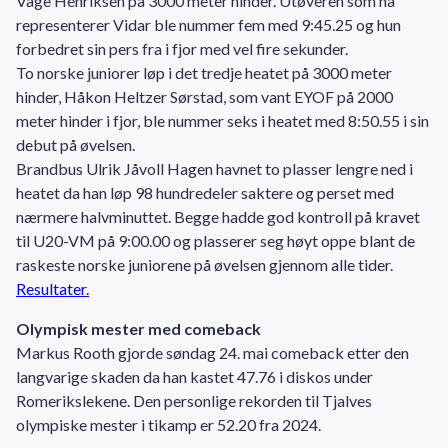
Våge Henriksen på 3000 meter hinder. Utøveren som nå
representerer Vidar ble nummer fem med 9:45.25 og hun
forbedret sin pers fra i fjor med vel fire sekunder.
To norske juniorer løp i det tredje heatet på 3000 meter
hinder, Håkon Heltzer Sørstad, som vant EYOF på 2000
meter hinder i fjor, ble nummer seks i heatet med 8:50.55 i sin
debut på øvelsen.
Brandbus Ulrik Jåvoll Hagen havnet to plasser lengre ned i
heatet da han løp 98 hundredeler saktere og perset med
nærmere halvminuttet. Begge hadde god kontroll på kravet
til U20-VM på 9:00.00 og plasserer seg høyt oppe blant de
raskeste norske juniorene på øvelsen gjennom alle tider.
Resultater.
Olympisk mester med comeback
Markus Rooth gjorde søndag 24. mai comeback etter den
langvarige skaden da han kastet 47.76 i diskos under
Romerikslekene. Den personlige rekorden til Tjalves
olympiske mester i tikamp er 52.20 fra 2024.