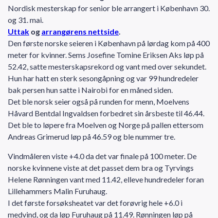
Nordisk mesterskap for senior ble arrangert i København 30.
og 31. mai.
Uttak
og
arrangørens nettside
.
Den første norske seieren i København på lørdag kom på 400
meter for kvinner. Sems Josefine Tomine Eriksen Aks løp på
52.42, satte mesterskapsrekord og vant med over sekundet.
Hun har hatt en sterk sesongåpning og var 99 hundredeler
bak persen hun satte i Nairobi for en måned siden.
Det ble norsk seier også på runden for menn, Moelvens
Håvard Bentdal Ingvaldsen forbedret sin årsbeste til 46.44.
Det ble to løpere fra Moelven og Norge på pallen ettersom
Andreas Grimerud løp på 46.59 og ble nummer tre.
Vindmåleren viste +4.0 da det var finale på 100 meter. De
norske kvinnene viste at det passet dem bra og Tyrvings
Helene Rønningen vant med 11.42, elleve hundredeler foran
Lillehammers Malin Furuhaug.
I det første forsøksheatet var det forøvrig hele +6.0 i
medvind, og da løp Furuhaug på 11.49. Rønningen løp på