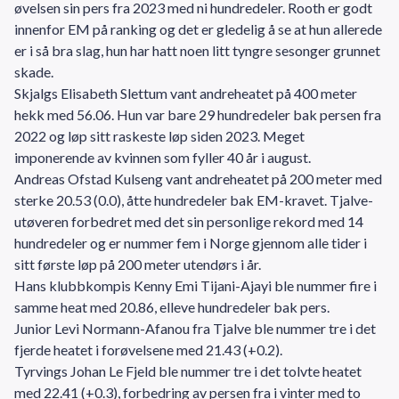
øvelsen sin pers fra 2023 med ni hundredeler. Rooth er godt
innenfor EM på ranking og det er gledelig å se at hun allerede
er i så bra slag, hun har hatt noen litt tyngre sesonger grunnet
skade.
Skjalgs Elisabeth Slettum vant andreheatet på 400 meter
hekk med 56.06. Hun var bare 29 hundredeler bak persen fra
2022 og løp sitt raskeste løp siden 2023. Meget
imponerende av kvinnen som fyller 40 år i august.
Andreas Ofstad Kulseng vant andreheatet på 200 meter med
sterke 20.53 (0.0), åtte hundredeler bak EM-kravet. Tjalve-
utøveren forbedret med det sin personlige rekord med 14
hundredeler og er nummer fem i Norge gjennom alle tider i
sitt første løp på 200 meter utendørs i år.
Hans klubbkompis Kenny Emi Tijani-Ajayi ble nummer fire i
samme heat med 20.86, elleve hundredeler bak pers.
Junior Levi Normann-Afanou fra Tjalve ble nummer tre i det
fjerde heatet i forøvelsene med 21.43 (+0.2).
Tyrvings Johan Le Fjeld ble nummer tre i det tolvte heatet
med 22.41 (+0.3), forbedring av persen fra i vinter med to