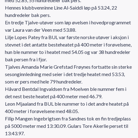
med 52.85, 55 hundredeler bak pers.
Hennes klubbvenninne Line Al-Saiddi løp på 53.24, 22
hundredeler bak pers.
En tredje Tjalve-utøver som løp øvelsen i hovedprogrammet
var Laura van der Veen med 53.88.
Lilje Lopes Patey fra BUL var første norske utøver i aksjon i
stevnet i det antatte besteheatet på 400 meter i forøvelsene,
hun ble nummer to i heatet med 54.05 og var 38 hundredeler
bak persen fra i fjor.
Tjalves Amanda Marie Grefstad Frøynes fortsatte sin sterke
sesonginnledning med seier i det tredje heatet med 53.53,
som er pers med hele 79 hundredeler.
Håvard Bentdal Ingvaldsen fra Moelven ble nummer fem i
det nest beste heatet på 400 meter med 46.79.
Leon Mjaaland fra BUL ble nummer to i det andre heatet på
400 meter i forøvelsene med 48.05.
Filip Mangen Ingebrigtsen fra Sandnes tok en fin tredjeplass
på 5000 meter med 13:30.09. Gulars Tore Akerlie perset til
13:43.97.