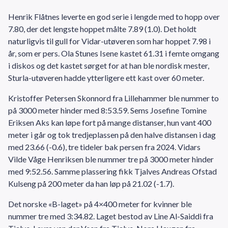
Henrik Flåtnes leverte en god serie i lengde med to hopp over
7.80, der det lengste hoppet målte 7.89 (1.0). Det holdt
naturligvis til gull for Vidar-utøveren som har hoppet 7.98 i
år, som er pers. Ola Stunes Isene kastet 61.31 i femte omgang
i diskos og det kastet sørget for at han ble nordisk mester,
Sturla-utøveren hadde ytterligere ett kast over 60 meter.
Kristoffer Petersen Skonnord fra Lillehammer ble nummer to
på 3000 meter hinder med 8:53.59. Sems Josefine Tomine
Eriksen Aks kan løpe fort på mange distanser, hun vant 400
meter i går og tok tredjeplassen på den halve distansen i dag
med 23.66 (-0.6), tre tideler bak persen fra 2024. Vidars
Vilde Våge Henriksen ble nummer tre på 3000 meter hinder
med 9:52.56. Samme plassering fikk Tjalves Andreas Ofstad
Kulseng på 200 meter da han løp på 21.02 (-1.7).
Det norske «B-laget» på 4×400 meter for kvinner ble
nummer tre med 3:34.82. Laget bestod av Line Al-Saiddi fra