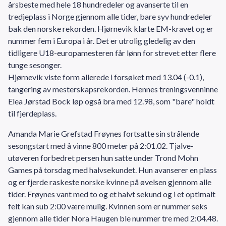
årsbeste med hele 18 hundredeler og avanserte til en
tredjeplass i Norge gjennom alle tider, bare syv hundredeler
bak den norske rekorden. Hjørnevik klarte EM-kravet og er
nummer fem i Europa i år. Det er utrolig gledelig av den
tidligere U18-europamesteren får lønn for strevet etter flere
tunge sesonger.
Hjørnevik viste form allerede i forsøket med 13.04 (-0.1),
tangering av mesterskapsrekorden. Hennes treningsvenninne
Elea Jørstad Bock løp også bra med 12.98, som "bare" holdt
til fjerdeplass.
Amanda Marie Grefstad Frøynes fortsatte sin strålende
sesongstart med å vinne 800 meter på 2:01.02. Tjalve-
utøveren forbedret persen hun satte under Trond Mohn
Games på torsdag med halvsekundet. Hun avanserer en plass
og er fjerde raskeste norske kvinne på øvelsen gjennom alle
tider. Frøynes vant med to og et halvt sekund og i et optimalt
felt kan sub 2:00 være mulig. Kvinnen som er nummer seks
gjennom alle tider Nora Haugen ble nummer tre med 2:04.48.