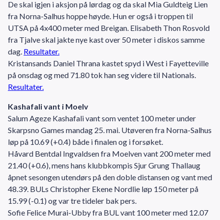
De skal igjen i aksjon på lørdag og da skal Mia Guldteig Lien
fra Norna-Salhus hoppe høyde. Hun er også i troppen til
UTSA på 4x400 meter med Breigan. Elisabeth Thon Rosvold
fra Tjalve skal jakte nye kast over 50 meter i diskos samme
dag.
Resultater.
Kristansands Daniel Thrana kastet spyd i West i Fayetteville
på onsdag og med 71.80 tok han seg videre til Nationals.
Resultater.
Kashafali vant i Moelv
Salum Ageze Kashafali vant som ventet 100 meter under
Skarpsno Games mandag 25. mai. Utøveren fra Norna-Salhus
løp på 10.69 (+0.4) både i finalen og i forsøket.
Håvard Bentdal Ingvaldsen fra Moelven vant 200 meter med
21.40 (+0.6), mens hans klubbkompis Sjur Grung Thallaug
åpnet sesongen utendørs på den doble distansen og vant med
48.39. BULs Christopher Ekene Nordlie løp 150 meter på
15.99 (-0.1) og var tre tideler bak pers.
Sofie Felice Murai-Ubby fra BUL vant 100 meter med 12.07