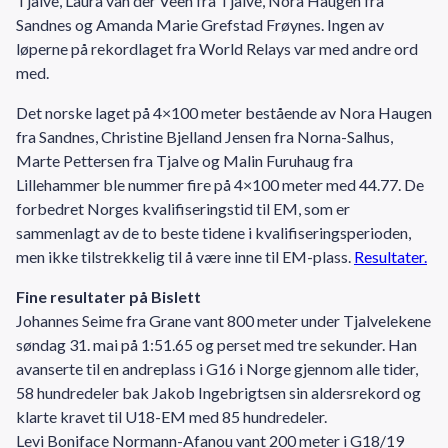
Tjalve, Laura van der Veen fra Tjalve, Nora Haugen fra
Sandnes og Amanda Marie Grefstad Frøynes. Ingen av
løperne på rekordlaget fra World Relays var med andre ord
med.
Det norske laget på 4×100 meter bestående av Nora Haugen
fra Sandnes, Christine Bjelland Jensen fra Norna-Salhus,
Marte Pettersen fra Tjalve og Malin Furuhaug fra
Lillehammer ble nummer fire på 4×100 meter med 44.77. De
forbedret Norges kvalifiseringstid til EM, som er
sammenlagt av de to beste tidene i kvalifiseringsperioden,
men ikke tilstrekkelig til å være inne til EM-plass.
Resultater.
Fine resultater på Bislett
Johannes Seime fra Grane vant 800 meter under Tjalvelekene
søndag 31. mai på 1:51.65 og perset med tre sekunder. Han
avanserte til en andreplass i G16 i Norge gjennom alle tider,
58 hundredeler bak Jakob Ingebrigtsen sin aldersrekord og
klarte kravet til U18-EM med 85 hundredeler.
Levi Boniface Normann-Afanou vant 200 meter i G18/19