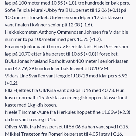
løp på 100 meter med 10.55 (+1.8), tre hundredeler bak pers.
Sofie Felicia Murai-Ubby fra BUL perset til 12.06 (+0.1) på
100 meter i forsøket. Utøveren som løper i 17-årsklassen
vant finalen i kvinner senior på 12.08 (-1.6).
Hekkekometen Anthony Ommundsen Johnsen fra Vidar ble
nummer to på 100 meter med pers 10.75 (-1.2).
En annen junior vant i form av Fredrikstads Elias Persen som
løp på 10.70 etter å ha perset til 10.65 (+0.8) i forsøket.
BULs Jonas Mæland Rosholt vant 400 meter i seniorklassen
med 47.79, 39 hundredeler bak kravet til U20-VM.
Vidars Line Svarlien vant lengde i J18/19 med klar pers 5.93
(+0.2).
Ella Hjeltnes fra Ull/Kisa vant diskos i J16 med 40.73. Hun
kaster normalt i 15-årsklassen men gikk opp en klasse for å
kaste med 1kg-diskosen.
Neele Tincman-Aune fra Herkules hoppet fine 11.63w (+2.3)
da hun vant tresteg i J15.
Oliver Wiik fra Moss perset til 56.06 da han vant spyd i G15.
Mikkel Trageton fra Romerike perset til 4.05 i stav i G16.