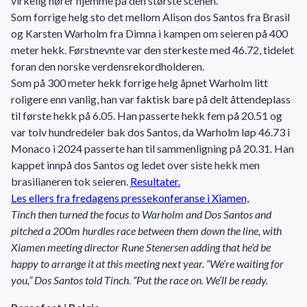
virkelig hører hjemme på den største scenen.
Som forrige helg sto det mellom Alison dos Santos fra Brasil
og Karsten Warholm fra Dimna i kampen om seieren på 400
meter hekk. Førstnevnte var den sterkeste med 46.72, tidelet
foran den norske verdensrekordholderen.
Som på 300 meter hekk forrige helg åpnet Warholm litt
roligere enn vanlig, han var faktisk bare på delt åttendeplass
til første hekk på 6.05. Han passerte hekk fem på 20.51 og
var tolv hundredeler bak dos Santos, da Warholm løp 46.73 i
Monaco i 2024 passerte han til sammenligning på 20.31. Han
kappet innpå dos Santos og ledet over siste hekk men
brasilianeren tok seieren.
Resultater.
Les ellers fra fredagens pressekonferanse i Xiamen,
Tinch then turned the focus to Warholm and Dos Santos and
pitched a 200m hurdles race between them down the line, with
Xiamen meeting director Rune Stenersen adding that he’d be
happy to arrange it at this meeting next year. “We’re waiting for
you,” Dos Santos told Tinch. “Put the race on. We’ll be ready.