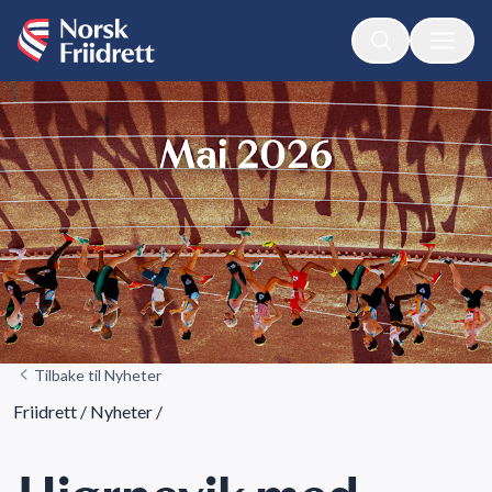
Tilbake til Nyheter
Friidrett
/
Nyheter
/