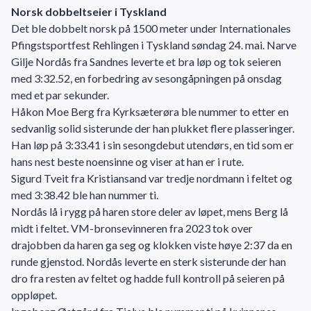
Norsk dobbeltseier i Tyskland
Det ble dobbelt norsk på 1500 meter under Internationales
Pfingstsportfest Rehlingen i Tyskland søndag 24. mai. Narve
Gilje Nordås fra Sandnes leverte et bra løp og tok seieren
med 3:32.52, en forbedring av sesongåpningen på onsdag
med et par sekunder.
Håkon Moe Berg fra Kyrksæterøra ble nummer to etter en
sedvanlig solid sisterunde der han plukket flere plasseringer.
Han løp på 3:33.41 i sin sesongdebut utendørs, en tid som er
hans nest beste noensinne og viser at han er i rute.
Sigurd Tveit fra Kristiansand var tredje nordmann i feltet og
med 3:38.42 ble han nummer ti.
Nordås lå i rygg på haren store deler av løpet, mens Berg lå
midt i feltet. VM-bronsevinneren fra 2023 tok over
drajobben da haren ga seg og klokken viste høye 2:37 da en
runde gjenstod. Nordås leverte en sterk sisterunde der han
dro fra resten av feltet og hadde full kontroll på seieren på
oppløpet.