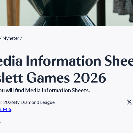
/
Nyheter
/
dia Information Shee
slett Games 2026
u will find Media Information Sheets.
ar 2026
By Diamond League
t MIS
.
.