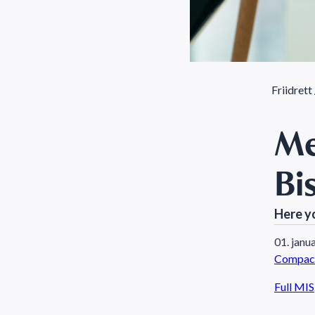
Friidrett
Me
Bi
Here yo
01. janu
Compac
Full MIS