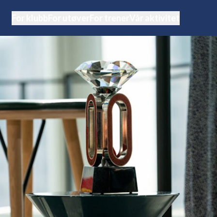
For klubb
For utøver
For trener
Vår aktivitet