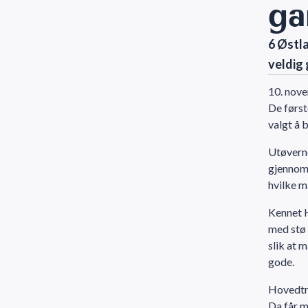
ga
6 Østl
veldig 
10. nov
De først
valgt å 
Utøverne
gjennoma
hvilke m
Kennet H
med stø 
slik at 
gode.
Hovedtre
Da får m