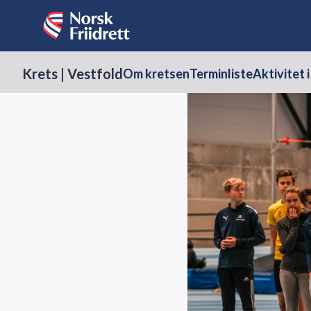
Krets | Vestfold
Om kretsen
Terminliste
Aktivitet 