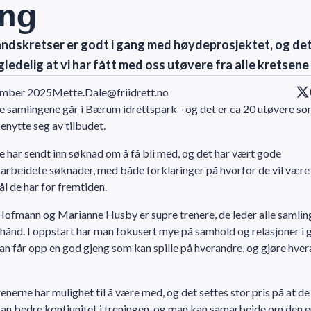
ng
andskretser er godt i gang med høydeprosjektet, og det
gledelig at vi har fått med oss utøvere fra alle kretsene
ember 2025
Mette.Dale@friidrett.no
e samlingene går i Bærum idrettspark - og det er ca 20 utøvere so
benytte seg av tilbudet.
 har sendt inn søknad om å få bli med, og det har vært gode
rbeidete søknader, med både forklaringer på hvorfor de vil være
ål de har for fremtiden.
ofmann og Marianne Husby er supre trenere, de leder alle samli
hånd. I oppstart har man fokusert mye på samhold og relasjoner i 
man får opp en god gjeng som kan spille på hverandre, og gjøre hve
nerne har mulighet til å være med, og det settes stor pris på at de 
an bedre kontiunitet i treningen, og man kan samarbeide om den e