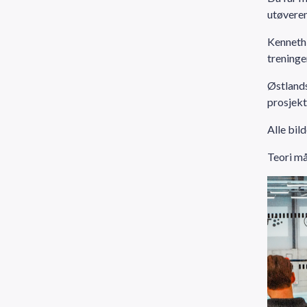
utøvere
Kenneth 
treninge
Østlands
prosjekt
Alle bil
Teori må 