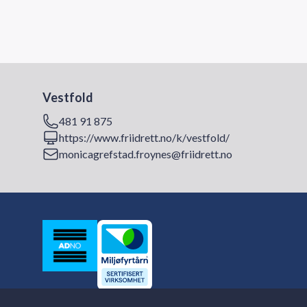
Vestfold
481 91 875
https://www.friidrett.no/k/vestfold/
monicagrefstad.froynes@friidrett.no