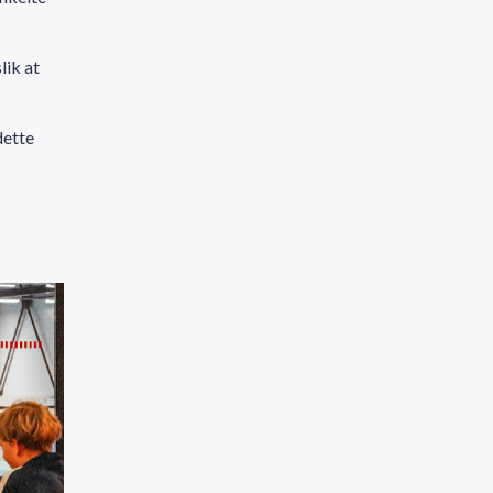
lik at
dette