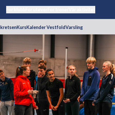
For klubb
For utøver
For trener
Vår aktivitet
i kretsen
Kurs
Kalender Vestfold
Varsling