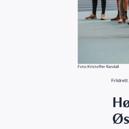
Foto:Kristoffer Randall
Friidrett
Hø
Øs