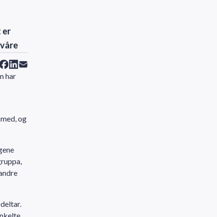
 er
 våre
m har
 med, og
ngene
gruppa,
randre
deltar.
nkelte