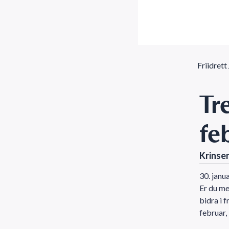
Friidrett
Tr
fe
Krinsen
30. janu
Er du me
bidra i f
februar,