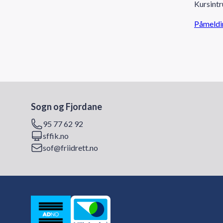
Kursintr
Påmeldin
Sogn og Fjordane
95 77 62 92
sffik.no
sof@friidrett.no