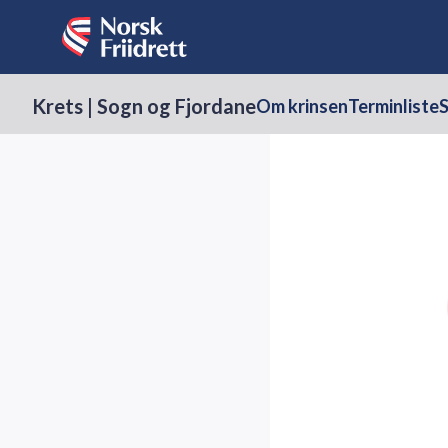
Krets | Sogn og Fjordane
Om krinsen
Terminliste