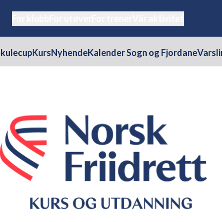
For klubb
For utøver
For trener
Vår aktivitet
Skulecup
Kurs
Nyhende
Kalender Sogn og Fjordane
Varsl