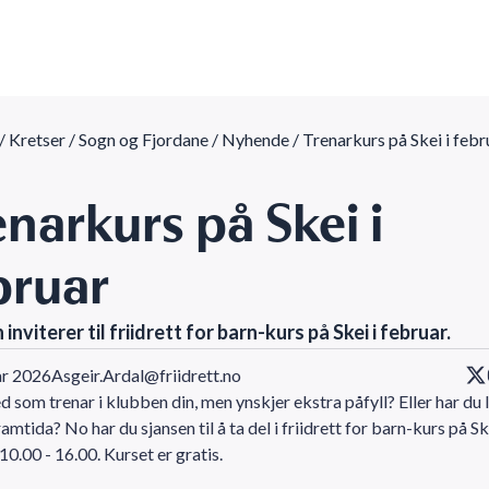
/
Kretser
/
Sogn og Fjordane
/
Nyhende
/
Trenarkurs på Skei i febr
enarkurs på Skei i
bruar
 inviterer til friidrett for barn-kurs på Skei i februar.
ar 2026
Asgeir.Ardal@friidrett.no
d som trenar i klubben din, men ynskjer ekstra påfyll? Eller har du l
ramtida? No har du sjansen til å ta del i friidrett for barn-kurs på Sk
 10.00 - 16.00. Kurset er gratis.