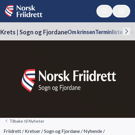
Krets | Sogn og Fjordane
Om krinsen
Terminliste
Skul
Tilbake til Nyheter
Friidrett
/
Kretser
/
Sogn og Fjordane
/
Nyhende
/