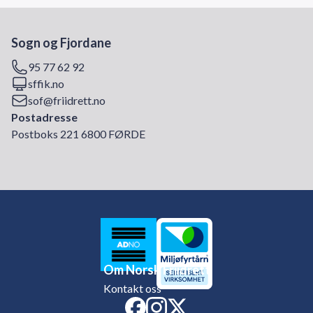
Sogn og Fjordane
95 77 62 92
sffik.no
sof@friidrett.no
Postadresse
Postboks 221 6800 FØRDE
Om Norsk Friidrett
Kontakt oss