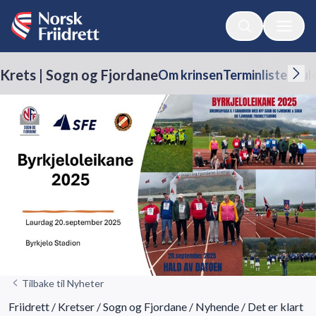
Krets | Sogn og Fjordane
Om krinsen
Terminliste
Skul
Tilbake til Nyheter
Friidrett
/
Kretser
/
Sogn og Fjordane
/
Nyhende
/
Det er klart