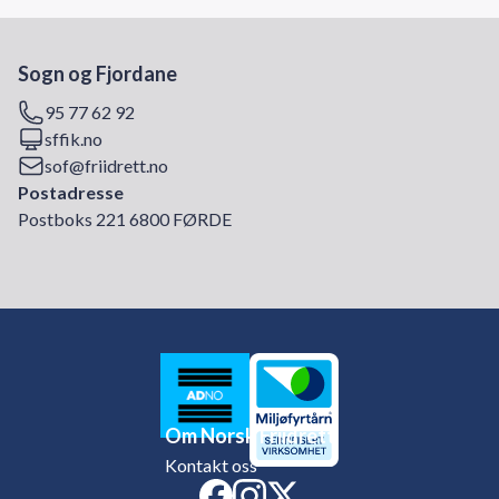
Sogn og Fjordane
95 77 62 92
sffik.no
sof@friidrett.no
Postadresse
Postboks 221 6800 FØRDE
Om Norsk Friidrett
Kontakt oss