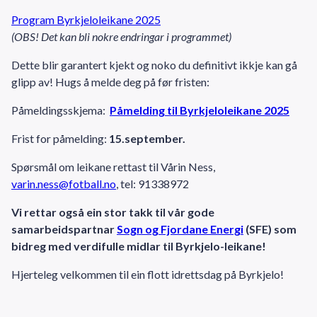
Program Byrkjeloleikane 2025
(OBS! Det kan bli nokre endringar i programmet)
Dette blir garantert kjekt og noko du definitivt ikkje kan gå
glipp av! Hugs å melde deg på før fristen:
Påmeldingsskjema:
Påmelding til Byrkjeloleikane 2025
Frist for påmelding:
15.september.
Spørsmål om leikane rettast til Vårin Ness,
varin.ness@fotball.no
, tel: 91338972
Vi rettar også ein stor takk til vår gode
samarbeidspartnar
Sogn og Fjordane Energi
(SFE) som
bidreg med verdifulle midlar til Byrkjelo-leikane!
Hjerteleg velkommen til ein flott idrettsdag på Byrkjelo!