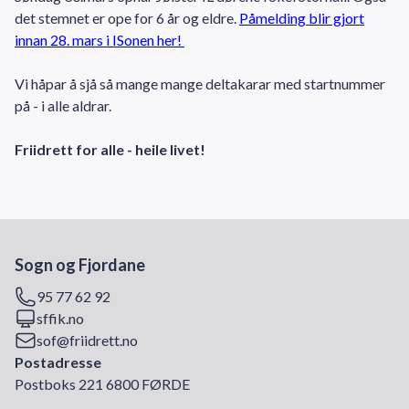
det stemnet er ope for 6 år og eldre.
Påmelding blir gjort
innan 28. mars i ISonen her!
Vi håpar å sjå så mange mange deltakarar med startnummer
på - i alle aldrar.
Friidrett for alle - heile livet!
Sogn og Fjordane
95 77 62 92
sffik.no
sof@friidrett.no
Postadresse
Postboks 221 6800 FØRDE