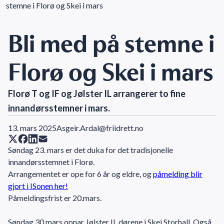
stemne i Florø og Skei i mars
Bli med på stemne i
Florø og Skei i mars
Florø T og IF og Jølster IL arrangerer to fine
innandørsstemner i mars.
13. mars 2025
Asgeir.Ardal@friidrett.no
Søndag 23. mars er det duka for det tradisjonelle
innandørsstemnet i Florø.
Arrangementet er ope for 6 år og eldre, og
påmelding blir
gjort i ISonen her!
Påmeldingsfrist er 20.mars.
Søndag 30.mars opnar Jølster IL dørene i Skei Storhall. Også