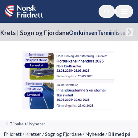
Krets | Sogn og Fjordane
Om krinsen
Terminliste
Skul
Tilbake til Nyheter
Friidrett
/
Kretser
/
Sogn og Fjordane
/
Nyhende
/
Bli med på