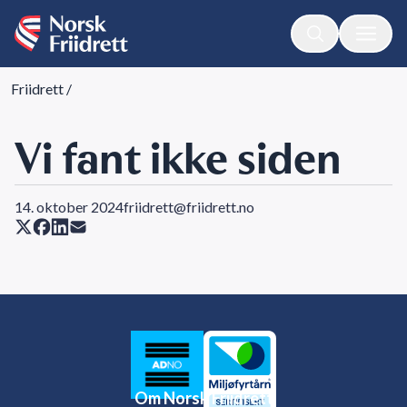
Friidrett
/
Vi fant ikke siden
14. oktober 2024
friidrett@friidrett.no
Om Norsk Friidrett