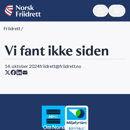
Friidrett
/
Vi fant ikke siden
14. oktober 2024
friidrett@friidrett.no
Om Norsk Friidrett