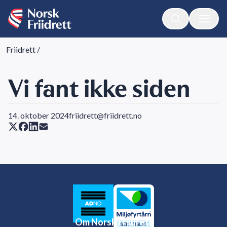
Friidrett
/
Vi fant ikke siden
14. oktober 2024
friidrett@friidrett.no
Om Norsk Friidrett