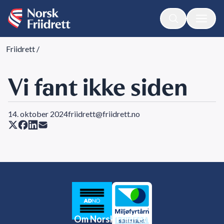
Friidrett
/
Vi fant ikke siden
14. oktober 2024
friidrett@friidrett.no
Om Norsk Friidrett