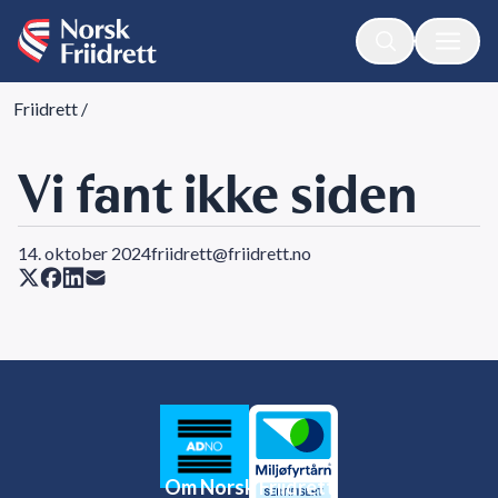
Friidrett
/
Vi fant ikke siden
14. oktober 2024
friidrett@friidrett.no
Om Norsk Friidrett