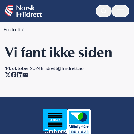
Friidrett
/
Vi fant ikke siden
14. oktober 2024
friidrett@friidrett.no
Om Norsk Friidrett