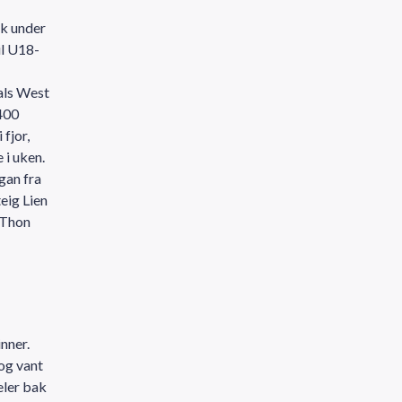
kk under
il U18-
als West
400
fjor,
 i uken.
gan fra
eig Lien
 Thon
nner.
og vant
eler bak