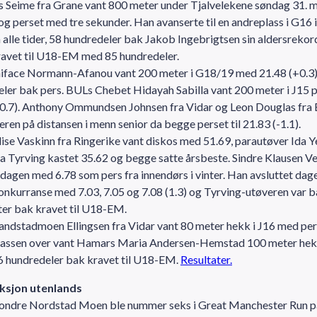
 Seime fra Grane vant 800 meter under Tjalvelekene søndag 31. m
og perset med tre sekunder. Han avanserte til en andreplass i G16
alle tider, 58 hundredeler bak Jakob Ingebrigtsen sin aldersrekor
ravet til U18-EM med 85 hundredeler.
niface Normann-Afanou vant 200 meter i G18/19 med 21.48 (+0.3)
ler bak pers. BULs Chebet Hidayah Sabilla vant 200 meter i J15 p
+0.7). Anthony Ommundsen Johnsen fra Vidar og Leon Douglas fra
ieren på distansen i menn senior da begge perset til 21.83 (-1.1).
ise Vaskinn fra Ringerike vant diskos med 51.69, parautøver Ida Y
a Tyrving kastet 35.62 og begge satte årsbeste. Sindre Klausen V
 dagen med 6.78 som pers fra innendørs i vinter. Han avsluttet dag
nkurranse med 7.03, 7.05 og 7.08 (1.3) og Tyrving-utøveren var b
er bak kravet til U18-EM.
ndstadmoen Ellingsen fra Vidar vant 80 meter hekk i J16 med per
I klassen over vant Hamars Maria Andersen-Hemstad 100 meter he
6 hundredeler bak kravet til U18-EM.
Resultater.
aksjon utenlands
Sondre Nordstad Moen ble nummer seks i Great Manchester Run p