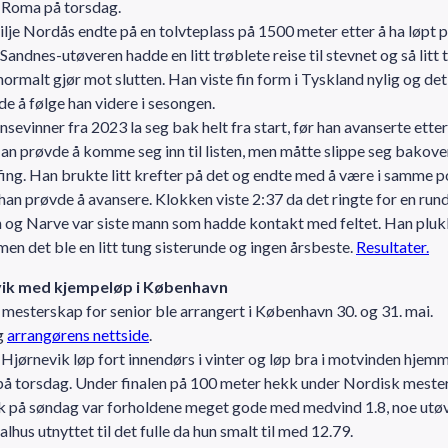
 Roma på torsdag.
lje Nordås endte på en tolvteplass på 1500 meter etter å ha løpt 
 Sandnes-utøveren hadde en litt trøblete reise til stevnet og så litt 
normalt gjør mot slutten. Han viste fin form i Tyskland nylig og det 
e å følge han videre i sesongen.
evinner fra 2023 la seg bak helt fra start, før han avanserte ette
an prøvde å komme seg inn til listen, men måtte slippe seg bakove
ffing. Han brukte litt krefter på det og endte med å være i samme p
han prøvde å avansere. Klokken viste 2:37 da det ringte for en rund
n og Narve var siste mann som hadde kontakt med feltet. Han plu
 men det ble en litt tung sisterunde og ingen årsbeste.
Resultater.
ik med kjempeløp i København
mesterskap for senior ble arrangert i København 30. og 31. mai.
g
arrangørens nettside
.
Hjørnevik løp fort innendørs i vinter og løp bra i motvinden hjemm
å torsdag. Under finalen på 100 meter hekk under Nordisk meste
 på søndag var forholdene meget gode med medvind 1.8, noe utøv
lhus utnyttet til det fulle da hun smalt til med 12.79.