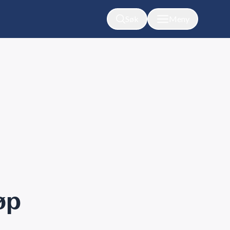
Søk
Meny
øp