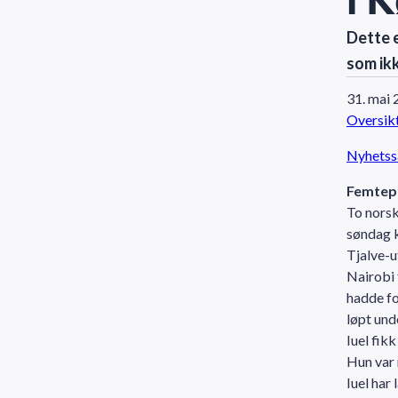
Dette e
som ikk
31. mai
Oversikt
Nyhetss
Femtepla
To norsk
søndag k
Tjalve-u
Nairobi 
hadde fo
løpt und
Iuel fik
Hun var 
Iuel har