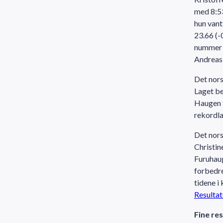
med 8:53
hun vant
23.66 (-
nummer t
Andreas 
Det nors
Laget be
Haugen 
rekordla
Det nor
Christin
Furuhaug
forbedre
tidene i 
Resultat
Fine res