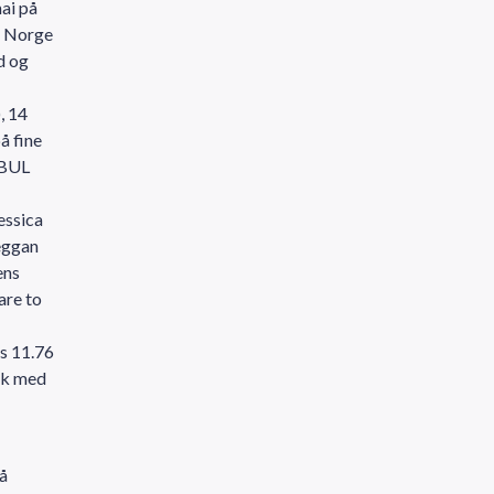
ai på
 i Norge
d og
, 14
å fine
 BUL
essica
eggan
ens
are to
s 11.76
kk med
å