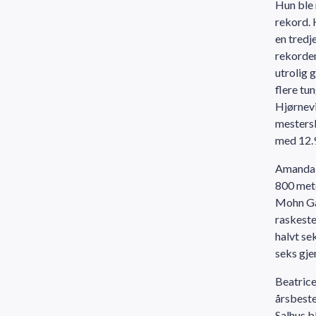
Hun ble 
rekord. 
en tredj
rekorden
utrolig 
flere tu
Hjørnevi
mestersk
med 12.9
Amanda M
800 mete
Mohn Gam
raskeste
halvt se
seks gje
Beatrice
årsbeste
Salhus b