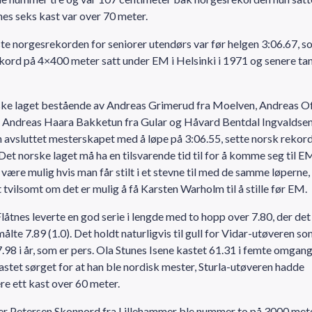
nes seks kast var over 70 meter.
te norgesrekorden for seniorer utendørs var før helgen 3:06.67, s
kord på 4×400 meter satt under EM i Helsinki i 1971 og senere tan
ske laget bestående av Andreas Grimerud fra Moelven, Andreas O
 Andreas Haara Bakketun fra Gular og Håvard Bentdal Ingvaldsen
avsluttet mesterskapet med å løpe på 3:06.55, sette norsk rekord
 Det norske laget må ha en tilsvarende tid til for å komme seg til E
være mulig hvis man får stilt i et stevne til med de samme løperne,
 tvilsomt om det er mulig å få Karsten Warholm til å stille før EM.
låtnes leverte en god serie i lengde med to hopp over 7.80, der det
ålte 7.89 (1.0). Det holdt naturligvis til gull for Vidar-utøveren so
.98 i år, som er pers. Ola Stunes Isene kastet 61.31 i femte omgang
astet sørget for at han ble nordisk mester, Sturla-utøveren hadde
ere ett kast over 60 meter.
er Petersen Skonnord fra Lillehammer ble nummer to på 3000 mete