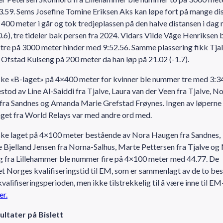
.59. Sems Josefine Tomine Eriksen Aks kan løpe fort på mange dis
 400 meter i går og tok tredjeplassen på den halve distansen i dag
0.6), tre tideler bak persen fra 2024. Vidars Vilde Våge Henriksen 
re på 3000 meter hinder med 9:52.56. Samme plassering fikk Tja
Ofstad Kulseng på 200 meter da han løp på 21.02 (-1.7).
ke «B-laget» på 4×400 meter for kvinner ble nummer tre med 3:34
stod av Line Al-Saiddi fra Tjalve, Laura van der Veen fra Tjalve, N
fra Sandnes og Amanda Marie Grefstad Frøynes. Ingen av løperne
get fra World Relays var med andre ord med.
ske laget på 4×100 meter bestående av Nora Haugen fra Sandnes,
e Bjelland Jensen fra Norna-Salhus, Marte Pettersen fra Tjalve og
 fra Lillehammer ble nummer fire på 4×100 meter med 44.77. De
t Norges kvalifiseringstid til EM, som er sammenlagt av de to be
kvalifiseringsperioden, men ikke tilstrekkelig til å være inne til EM
er.
ultater på Bislett