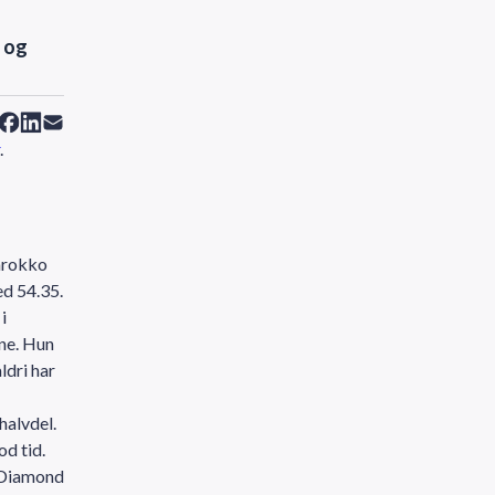
i og
.
Marokko
ed 54.35.
i
nne. Hun
ldri har
halvdel.
d tid.
i Diamond