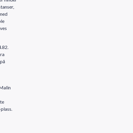
tanser,
 med
ble
lves
.82.
ora
 på
 Malin
ste
-plass.