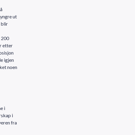
på
tyngre ut
blir
r 200
r etter
osisjon
e igjen
kket noen
e i
rskap i
eren fra