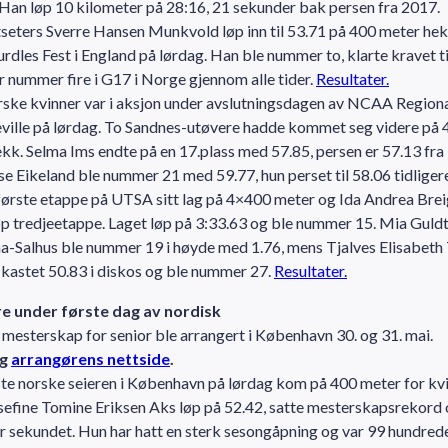
Han løp 10 kilometer på 28:16, 21 sekunder bak persen fra 2017.
eters Sverre Hansen Munkvold løp inn til 53.71 på 400 meter he
dles Fest i England på lørdag. Han ble nummer to, klarte kravet t
 nummer fire i G17 i Norge gjennom alle tider.
Resultater.
rske kvinner var i aksjon under avslutningsdagen av NCAA Region
eville på lørdag. To Sandnes-utøvere hadde kommet seg videre på 
kk. Selma Ims endte på en 17.plass med 57.85, persen er 57.13 fra i 
se Eikeland ble nummer 21 med 59.77, hun perset til 58.06 tidligere
første etappe på UTSA sitt lag på 4×400 meter og Ida Andrea Brei
øp tredjeetappe. Laget løp på 3:33.63 og ble nummer 15. Mia Guldt
a-Salhus ble nummer 19 i høyde med 1.76, mens Tjalves Elisabeth
kastet 50.83 i diskos og ble nummer 27.
Resultater.
ire under første dag av nordisk
mesterskap for senior ble arrangert i København 30. og 31. mai.
g
arrangørens nettside
.
te norske seieren i København på lørdag kom på 400 meter for kvi
efine Tomine Eriksen Aks løp på 52.42, satte mesterskapsrekord 
 sekundet. Hun har hatt en sterk sesongåpning og var 99 hundred