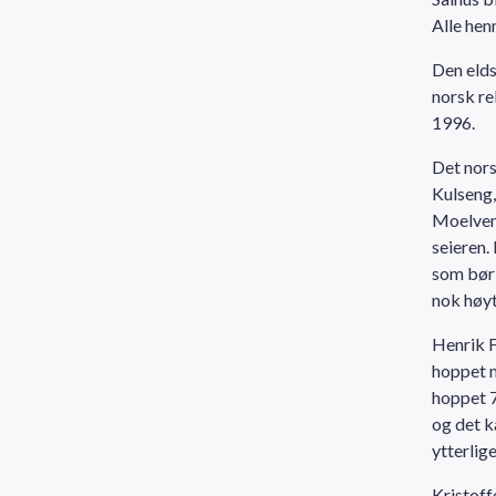
Alle hen
Den elds
norsk re
1996.
Det nor
Kulseng,
Moelven 
seieren.
som bør 
nok høyt
Henrik F
hoppet m
hoppet 7
og det k
ytterlig
Kristoff