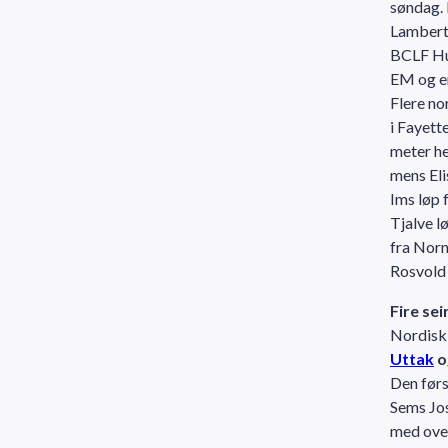
søndag. 
Lamberts
BCLF Hur
EM og er
Flere no
i Fayett
meter he
mens Eli
Ims løp 
Tjalve l
fra Norn
Rosvold 
Fire se
Nordisk 
Uttak
o
Den førs
Sems Jos
med over