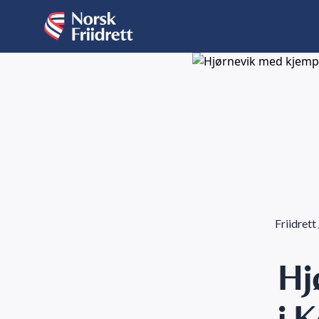
Friidrett
Hj
i 