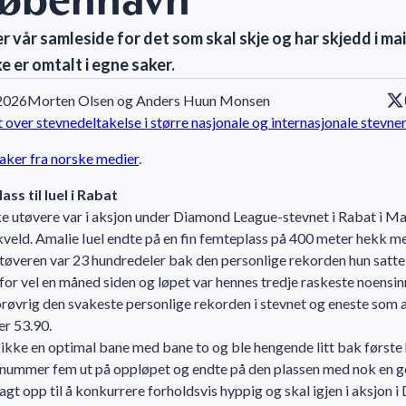
r vår samleside for det som skal skje og har skjedd i ma
e er omtalt i egne saker.
 2026
Morten Olsen og Anders Huun Monsen
 over stevnedeltakelse i større nasjonale og internasjonale stevner
aker fra norske medier
.
ss til Iuel i Rabat
e utøvere var i aksjon under Diamond League-stevnet i Rabat i 
veld. Amalie Iuel endte på en fin femteplass på 400 meter hekk m
tøveren var 23 hundredeler bak den personlige rekorden hun satte 
for vel en måned siden og løpet var hennes tredje raskeste noensi
røvrig den svakeste personlige rekorden i stevnet og eneste som a
er 53.90.
k ikke en optimal bane med bane to og ble hengende litt bak første 
nummer fem ut på oppløpet og endte på den plassen med nok en go
 lagt opp til å konkurrere forholdsvis hyppig og skal igjen i aksjon 