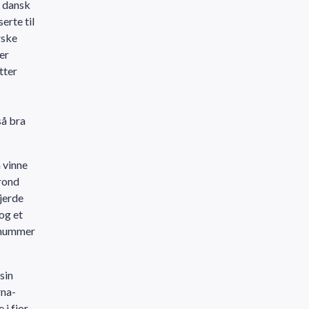
e dansk
erte til
rske
er
tter
så bra
 vinne
rond
jerde
og et
r nummer
sin
rna-
i fjor.