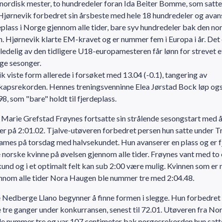
nordisk mester, to hundredeler foran Ida Beiter Bomme, som satt
Hjørnevik forbedret sin årsbeste med hele 18 hundredeler og avans
eplass i Norge gjennom alle tider, bare syv hundredeler bak den no
. Hjørnevik klarte EM-kravet og er nummer fem i Europa i år. Det 
gledelig av den tidligere U18-europamesteren får lønn for strevet e
nge sesonger.
k viste form allerede i forsøket med 13.04 (-0.1), tangering av
apsrekorden. Hennes treningsvenninne Elea Jørstad Bock løp og
8, som "bare" holdt til fjerdeplass.
arie Grefstad Frøynes fortsatte sin strålende sesongstart med å
r på 2:01.02. Tjalve-utøveren forbedret persen hun satte under T
es på torsdag med halvsekundet. Hun avanserer en plass og er f
 norske kvinne på øvelsen gjennom alle tider. Frøynes vant med to 
kund og i et optimalt felt kan sub 2:00 være mulig. Kvinnen som e
nnom alle tider Nora Haugen ble nummer tre med 2:04.48.
 Nedberge Llano begynner å finne formen i slegge. Hun forbedret 
 tre ganger under konkurransen, senest til 72.01. Utøveren fra No
le nummer tre og var 107 centimeter bak norgesrekorden hun satte 