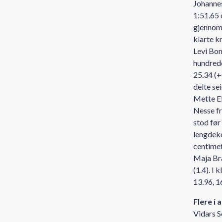
Johannes
1:51.65 
gjennom 
klarte k
Levi Bo
hundrede
25.34 (
delte se
Mette El
Nesse fr
stod før
lengdeko
centimet
Maja Bra
(1.4). 
13.96, 1
Flere i 
Vidars 