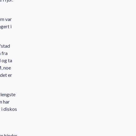
om var
gert i
fstad
 fra
 og ta
M, noe
 det er
 lengste
m har
 i diskos
r hinder