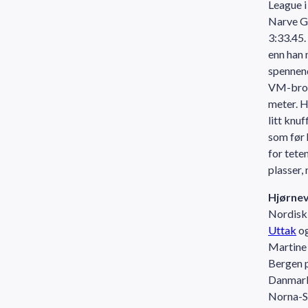
League i
Narve Gi
3:33.45.
enn han 
spennend
VM-brons
meter. H
litt knu
som før 
for tete
plasser,
Hjørnev
Nordisk 
Uttak
o
Martine 
Bergen p
Danmark
Norna-Sa