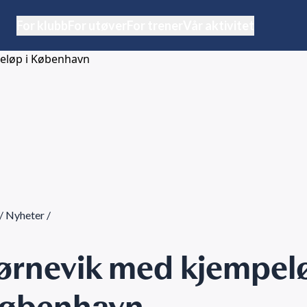
For klubb
For utøver
For trener
Vår aktivitet
/
Nyheter
/
ørnevik med kjempel
København