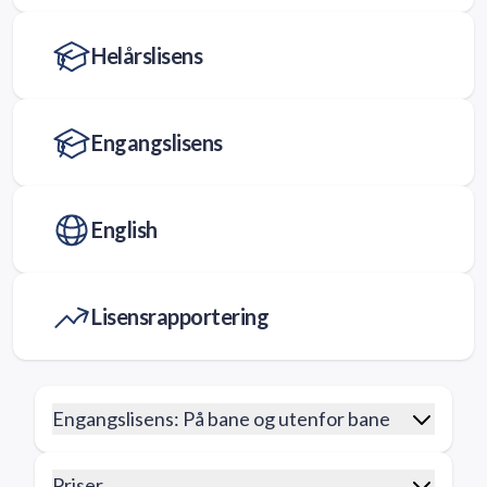
Helårslisens
Engangslisens
English
Lisensrapportering
Engangslisens: På bane og utenfor bane
Priser