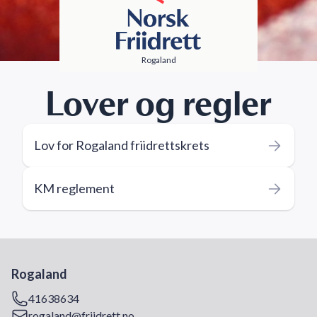
Rogaland
Lover og regler
Lov for Rogaland friidrettskrets
KM reglement
Rogaland
41638634
rogaland@friidrett.no