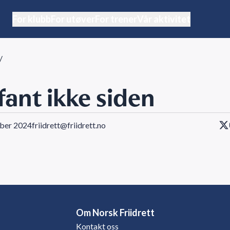
For klubb
For utøver
For trener
Vår aktivitet
/
 fant ikke siden
ober 2024
friidrett@friidrett.no
Om Norsk Friidrett
Kontakt oss