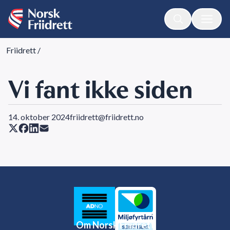
Friidrett
/
Vi fant ikke siden
14. oktober 2024
friidrett@friidrett.no
Om Norsk Friidrett