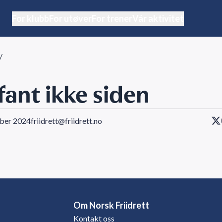
For klubb
For utøver
For trener
Vår aktivitet
/
 fant ikke siden
ober 2024
friidrett@friidrett.no
Om Norsk Friidrett
Kontakt oss