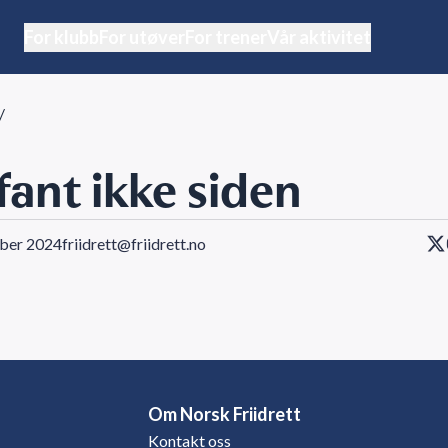
For klubb
For utøver
For trener
Vår aktivitet
/
 fant ikke siden
ober 2024
friidrett@friidrett.no
Om Norsk Friidrett
Kontakt oss